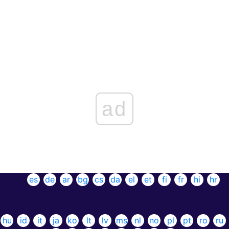
ad
es
de
ar
bg
cs
da
el
et
fi
fr
hi
hr
hu
id
it
ja
ko
lt
lv
ms
nl
no
pl
pt
ro
ru