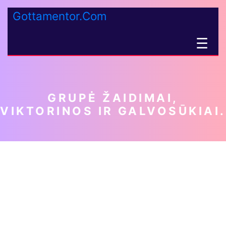
Gottamentor.Com
☰
GRUPĖ ŽAIDIMAI,
VIKTORINOS IR GALVOSŪKIAI.