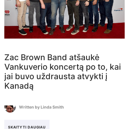
Zac Brown Band atšaukė
Vankuverio koncertą po to, kai
jai buvo uždrausta atvykti į
Kanadą
Written by
Linda Smith
SKAITYTI DAUGIAU