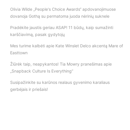
Olivia Wilde „People's Choice Awards“ apdovanojimuose
dovanoja Gothą su permatoma juoda nėrinių suknele
Pradėkite jaustis geriau ASAP! 11 būdų, kaip sumažinti
karščiavimą, pasak gydytojų
Mes turime kalbėti apie Kate Winslet Delco akcentą Mare of
Easttown
Žiūrėk taip, neapykantos! Tia Mowry pranešimas apie
„Snapback Culture Is Everything“
Susipažinkite su karūnos realaus gyvenimo karaliaus
gerbėjais ir priešais!