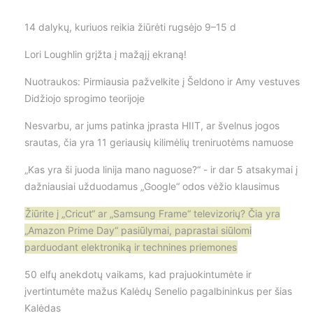
14 dalykų, kuriuos reikia žiūrėti rugsėjo 9–15 d
Lori Loughlin grįžta į mažąjį ekraną!
Nuotraukos: Pirmiausia pažvelkite į Šeldono ir Amy vestuves
Didžiojo sprogimo teorijoje
Nesvarbu, ar jums patinka įprasta HIIT, ar švelnus jogos
srautas, čia yra 11 geriausių kilimėlių treniruotėms namuose
„Kas yra ši juoda linija mano naguose?“ - ir dar 5 atsakymai į
dažniausiai užduodamus „Google“ odos vėžio klausimus
Žiūrite į „Cricut“ ar „Samsung Frame“ televizorių? Čia yra
„Amazon Prime Day“ pasiūlymai, paprastai siūlomi
parduodant elektroniką ir technines priemones
50 elfų anekdotų vaikams, kad prajuokintumėte ir
įvertintumėte mažus Kalėdų Senelio pagalbininkus per šias
Kalėdas